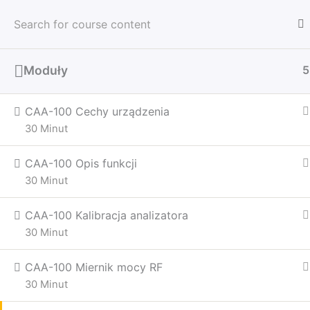
Przejdź
Intersell Platforma Szkoleniow
do
treści
Moduły
5
Strona główna
Podstrona Kursów
Treningi z
CAA-100 Cechy urządzenia
30 Minut
CAA-100 Opis funkcji
30 Minut
CAA-100 Kalibracja analizatora
30 Minut
CAA-100 Miernik mocy RF
30 Minut