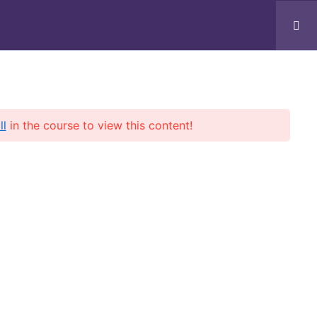
Profil
Kursy
Zarejestruj się / Zaloguj się
ll
in the course to view this content!