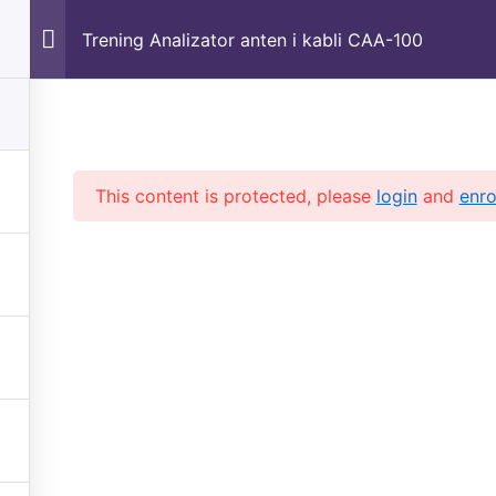
a
Trening Analizator anten i kabli CAA-100
Strona główna
 obsługi sprzętu
This content is protected, please
login
and
enro