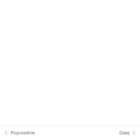
30 Minut
Prawa autorskie © 2026 Intersell Platforma Szkoleniowa |
Obsługiwane przez
Motyw Astra WordPress
Poprzednie
Dalej