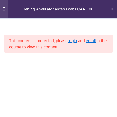
Przejdź
Intersell Platforma
do
Trening Analizator anten i kabli CAA-100
Szkoleniowa
treści
Moduły
5
Strona główna
Podstrona Kursów
Treningi z obsługi sprzętu
This content is protected, please
login
and
enroll
in the
CAA-100 Cechy urządzenia
course to view this content!
30 Minut
CAA-100 Opis funkcji
30 Minut
CAA-100 Kalibracja analizatora
30 Minut
CAA-100 Miernik mocy RF
30 Minut
CAA-100 Opis systemu